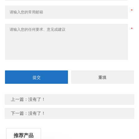
上一篇：没有了！
下一篇：没有了！
推荐产品