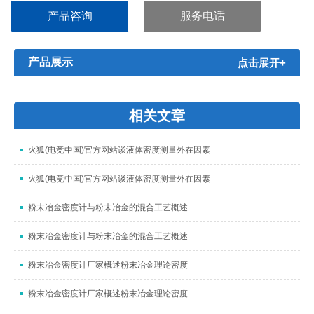
产品咨询
服务电话
产品展示
点击展开+
相关文章
火狐(电竞中国)官方网站谈液体密度测量外在因素
火狐(电竞中国)官方网站谈液体密度测量外在因素
粉末冶金密度计与粉末冶金的混合工艺概述
粉末冶金密度计与粉末冶金的混合工艺概述
粉末冶金密度计厂家概述粉末冶金理论密度
粉末冶金密度计厂家概述粉末冶金理论密度