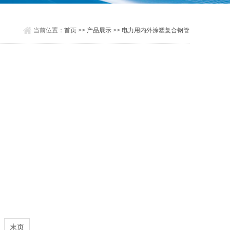
当前位置：
首页
>>
产品展示
>>
电力用内外涂塑复合钢管
末页