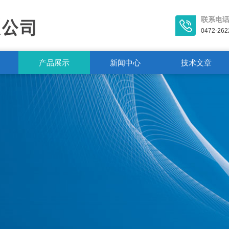
联系电
0472-262
产品展示
新闻中心
技术文章