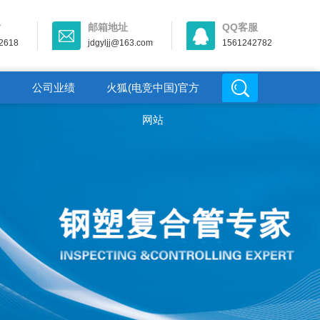
话
邮箱地址
QQ客服
2618
jdgyljj@163.com
1561242782
公司业绩
火狐(电竞中国)官方
网站