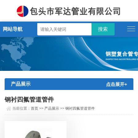
网站导航
产品展示
点击展开+
钢衬四氟管道管件
当前位置：
首页
>>
产品展示
>>
钢衬四氟管道管件