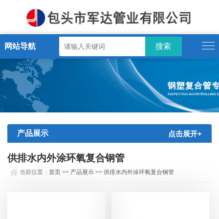
网站导航
产品展示
点击展开+
供排水内外涂环氧复合钢管
当前位置：
首页
>>
产品展示
>>
供排水内外涂环氧复合钢管