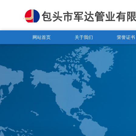
网站首页
关于我们
荣誉证书