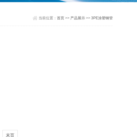
当前位置：
首页
>>
产品展示
>>
3PE涂塑钢管
末页