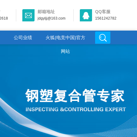
话
邮箱地址
QQ客服
2618
jdgyljj@163.com
1561242782
公司业绩
火狐(电竞中国)官方
网站