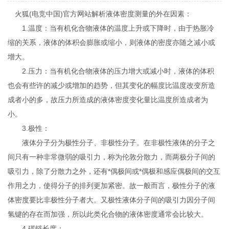
火狐(电竞中国)官方网站解析液体密度测量的外在因素：
1.温度：当有机化合物液体的温度上升或下降时，由于热胀冷
缩的关系，液体的体积会膨胀或缩小，则液体的密度亦随之减小或
增大。
2.压力：当有机化合物液体的压力增大或减小时，液体的体积
也会有些许的减少或增加的趋势，但其变化的幅度比温度改变所造
成者小的多，故压力所造成的液体密度变化量比温度所造成者为
小。
3.极性：
液体分子分为极性分子、非极性分子。在非极性液体的分子之
间只有一种非常微弱的吸引力，称为伦敦分散力，而两极分子间的
吸引力，除了分散力之外，还有*偶极间或*偶极和感应偶极间的交互
作用之力，使得分子的排列更加紧密。故一般而言，极性分子的液
体密度要比非极性分子者大。又极性液体分子间的吸引力因分子间
氢键的存在而加强，所以此类化合物的液体密度通常会比较大。
4.碳链长度：