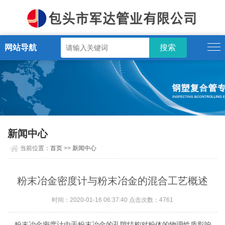
网站导航
新闻中心
当前位置：
首页
>>
新闻中心
粉末冶金密度计与粉末冶金的混合工艺概述
时间：2020-01-16 06:37:40 点击次数：4761
粉末冶金密度计由于粉末冶金的孔隙结构对粉体的物理性质影响