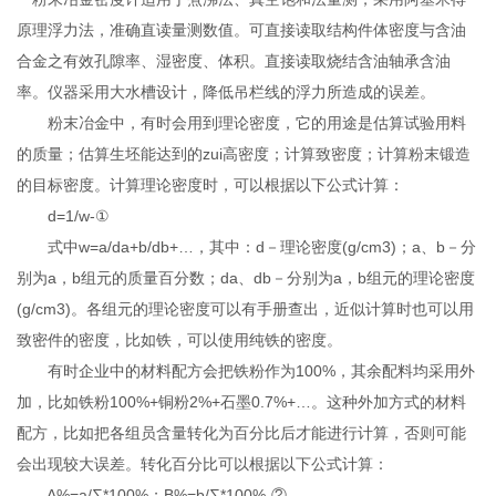
原理浮力法，准确直读量测数值。可直接读取结构件体密度与含油
合金之有效孔隙率、湿密度、体积。直接读取烧结含油轴承含油
率。仪器采用大水槽设计，降低吊栏线的浮力所造成的误差。
粉末冶金中，有时会用到理论密度，它的用途是估算试验用料
的质量；估算生坯能达到的zui高密度；计算致密度；计算粉末锻造
的目标密度。计算理论密度时，可以根据以下公式计算：
d=1/w-①
式中w=a/da+b/db+…，其中：d－理论密度(g/cm3)；a、b－分
别为a，b组元的质量百分数；da、db－分别为a，b组元的理论密度
(g/cm3)。各组元的理论密度可以有手册查出，近似计算时也可以用
致密件的密度，比如铁，可以使用纯铁的密度。
有时企业中的材料配方会把铁粉作为100%，其余配料均采用外
加，比如铁粉100%+铜粉2%+石墨0.7%+…。这种外加方式的材料
配方，比如把各组员含量转化为百分比后才能进行计算，否则可能
会出现较大误差。转化百分比可以根据以下公式计算：
A%=a/∑*100%；B%=b/∑*100%-②