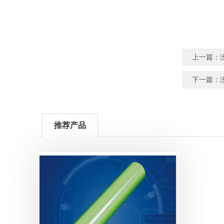
上一篇：
下一篇：
推荐产品