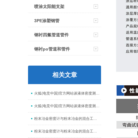
喷涂太阳能支架
3PE涂塑钢管
钢衬四氟管道管件
钢衬po管道和管件
相关文章
火狐(电竞中国)官方网站谈液体密度测量外在因素
火狐(电竞中国)官方网站谈液体密度测量外在因素
粉末冶金密度计与粉末冶金的混合工艺概述
粉末冶金密度计与粉末冶金的混合工艺概述