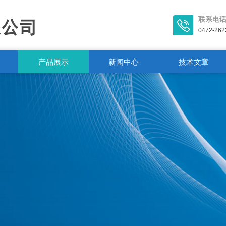
联系电
0472-262
产品展示
新闻中心
技术文章