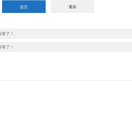
没有了！
没有了！