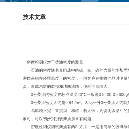
技术文章
密度检测仪对于柴油密度的测量
石油的密度随着其组成中的碳、氧、硫的含量的增加而增大。由
密度是指在环境温度下的密度，一般客户在接收油品时测量
炭，造成汽缸的磨损和堵塞油路，使耗油量增大。
0号柴油的密度在标准温度20°C一般是0.8400-0.8600g/c
0号柴油密度大约是0.84t/m³。因此一升0号柴油大约就是0
易燃烧不完、冒黑烟、积碳；若太低，则说明该柴油的低
象时，可以初步判别该柴油质量有问题。
密度检测仪测试柴油有两种方法，一是用简单的玻璃浮计