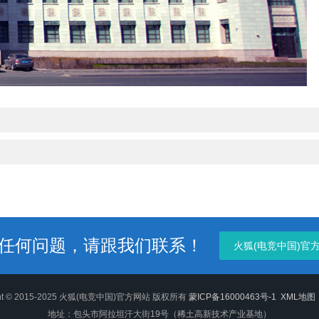
任何问题，请跟我们联系！
火狐(电竞中国)官
ght © 2015-2025 火狐(电竞中国)官方网站 版权所有
蒙ICP备16000463号-1
XML地图
地址：包头市阿拉坦汗大街19号（稀土高新技术产业基地）