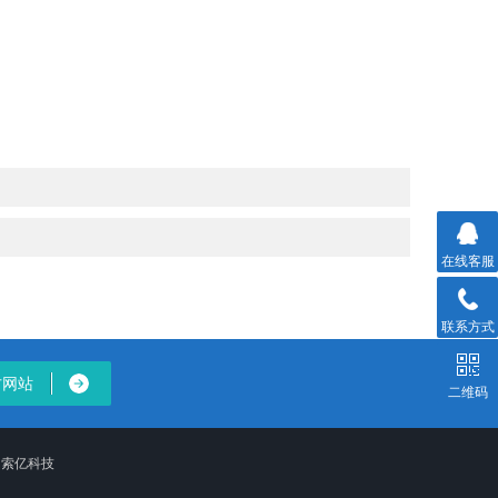
在线客服
联系方式
方网站
二维码
索亿科技