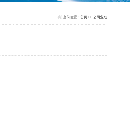
当前位置：
首页
>>
公司业绩