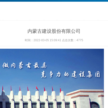
内蒙古建设股份有限公司
时间：2022-03-05 15:09:41 点击次数：4775